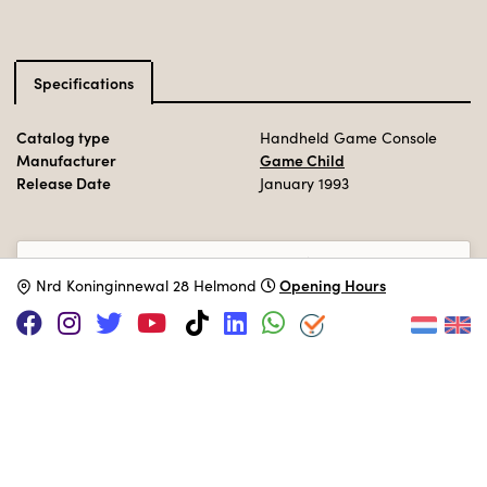
Specifications
Catalog type
Handheld Game Console
Manufacturer
Game Child
Release Date
January 1993
Adopt this computer
Opening Hours
N
rd Koninginnewal 28 Helmond
SUPPORT US VIA
|
|
Patreon
PayPal
SponsorKliks