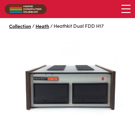
Heathkit H17
Collection
/
Heath
/
Heathkit Dual FDD H17