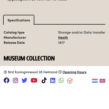
Specifications
Catalog type
Storage and/or Data transfer
Manufacturer
Heath
Release Date
1977
MUSEUM COLLECTION
Set up in the 70s area.
Opening Hours
N
rd Koninginnewal 28 Helmond
SUPPORT US VIA