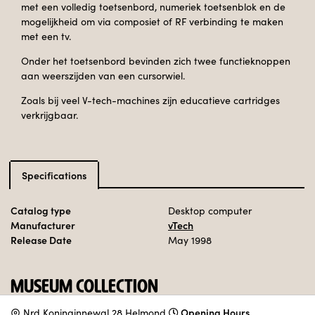
met een volledig toetsenbord, numeriek toetsenblok en de
mogelijkheid om via composiet of RF verbinding te maken
met een tv.
Onder het toetsenbord bevinden zich twee functieknoppen
aan weerszijden van een cursorwiel.
Zoals bij veel V-tech-machines zijn educatieve cartridges
verkrijgbaar.
Specifications
Catalog type
Desktop computer
Manufacturer
vTech
Release Date
May 1998
MUSEUM COLLECTION
Opening Hours
N
rd Koninginnewal 28 Helmond
Set up in the 90s area.