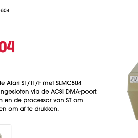
-804
804
de Atari ST/TT/F met SLMC804
aangesloten via de ACSI DMA-poort,
n en de processor van ST om
len om af te drukken.