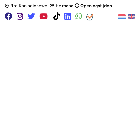
Openingstijden
N
rd Koninginnewal 28 Helmond
Releasedatum
Februari 1984
Processor
6502A
@ 1 MHz
Geheugen
16kB / 48kB
Opslag
Cassette
Besturingssysteem
Oric Extended Basic v1.1
MUSEUM COLLECTIE
Interactief opgesteld in de jaren 80 ruimte.
Adopteer deze computer
ONDERSTEUN HET MUSEUM VIA
|
|
Patreon
PayPal
SponsorKliks