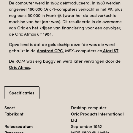
De computer werd in 1982 geïntroduceerd. In 1983 werden
ongeveer 160.000 Oric-1-computers verkocht in het VK, plus
nog eens 50.000 in Frankrijk (waar het de bestverkochte
machine van het jaar was). Dit resulteerde in de overname
van Oric en het krijgen van financiering voor een opvolger,
de Oric Atmos uit 1984.
Opvallend is dat de geluidschip dezelfde was die werd
Amstrad CPC
Atari ST
gebruikt in de
, MSX-computers en
!
De ROM was erg buggy en werd later vervangen door de
Oric Atmos
.
Specificaties
Soort
Desktop computer
Fabrikant
Oric Products International
Ltd
Releasedatum
September 1982
Processor
MOS 6502
@ 1 MHz