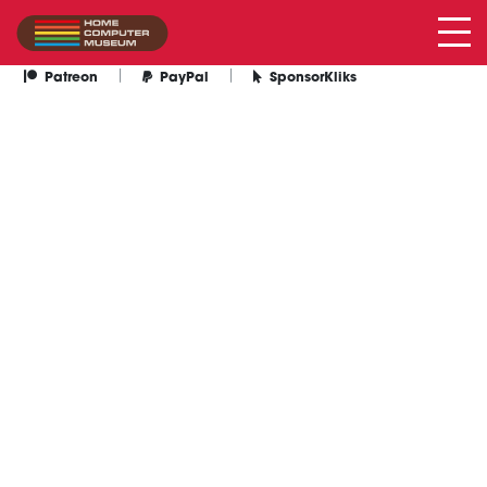
homecomputermuseum
ONDERSTEUN HET MUSEUM VIA
|
|
Patreon
PayPal
SponsorKliks