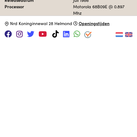
Releasedatum
Juli 1986
Processor
Motorola 68B09E
@ 0.897
Mhz
Geheugen
128 kB
Openingstijden
N
rd Koninginnewal 28 Helmond
Besturingssysteem
Microsoft Extended Color
Basic 2.1
MUSEUM COLLECTIE
Interactief opgesteld in de jaren 80 ruimte.
Collectie
Serienummer
Eigenaar
Tandy Color Computer 3
1144870
Jan van den Bossche
Adopteer deze computer