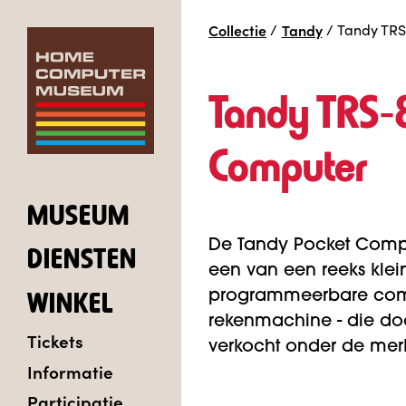
Collectie
/
Tandy
/
Tandy TRS
Tandy TRS‑
Computer
MUSEUM
De Tandy Pocket Compu
DIENSTEN
een van een reeks klei
programmeerbare comp
WINKEL
rekenmachine - die do
Tickets
verkocht onder de merk
Informatie
Participatie