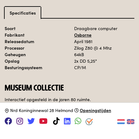
Specificaties
Soort
Draagbare computer
Fabrikant
Osborne
Releasedatum
April 1981
Processor
Zilog Z80
@ 4 Mhz
Geheugen
64kB
Opslag
2x DD 5,25"
Besturingssysteem
CP/M
MUSEUM COLLECTIE
Interactief opgesteld in de jaren 80 ruimte.
Openingstijden
N
rd Koninginnewal 28 Helmond
Adopteer deze computer