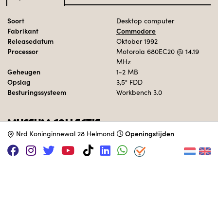
Soort
Desktop computer
Fabrikant
Commodore
Releasedatum
Oktober 1992
Processor
Motorola 680EC20
@ 14.19
MHz
Geheugen
1-2 MB
Opslag
3,5" FDD
Besturingssysteem
Workbench 3.0
MUSEUM COLLECTIE
Openingstijden
N
rd Koninginnewal 28 Helmond
Interactief opgesteld.
Deze computer is geadopteerd door:
Leon
Adopteer een computer