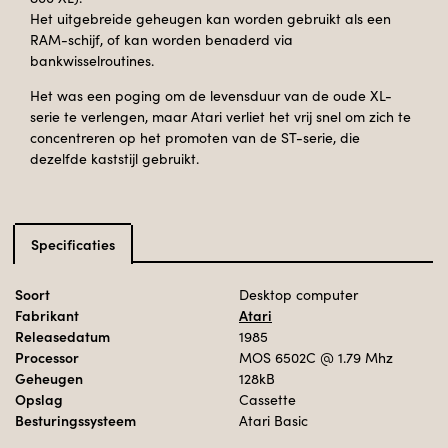
Het uitgebreide geheugen kan worden gebruikt als een
RAM-schijf, of kan worden benaderd via
bankwisselroutines.
Het was een poging om de levensduur van de oude XL-
serie te verlengen, maar Atari verliet het vrij snel om zich te
concentreren op het promoten van de ST-serie, die
dezelfde kaststijl gebruikt.
Specificaties
Soort
Desktop computer
Fabrikant
Atari
Releasedatum
1985
Processor
MOS 6502C
@ 1.79 Mhz
Geheugen
128kB
Opslag
Cassette
Besturingssysteem
Atari Basic