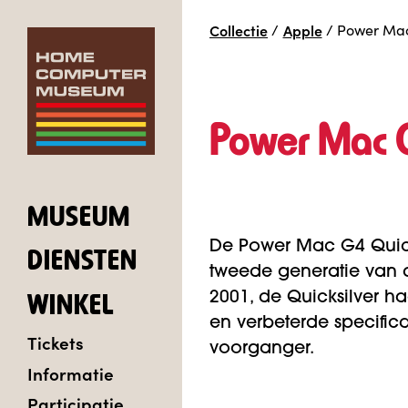
Collectie
/
Apple
/
Power Mac
Power Mac G
MUSEUM
De Power Mac G4 Quick
DIENSTEN
tweede generatie van d
2001, de Quicksilver 
WINKEL
en verbeterde specifica
Tickets
voorganger.
Informatie
Participatie