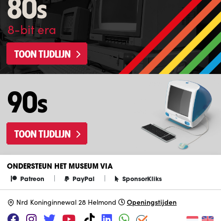
80s
8-bit era
TOON TIJDLIJN
90s
TOON TIJDLIJN
ONDERSTEUN HET MUSEUM VIA
|
|
Patreon
PayPal
SponsorKliks
Openingstijden
N
rd Koninginnewal 28 Helmond