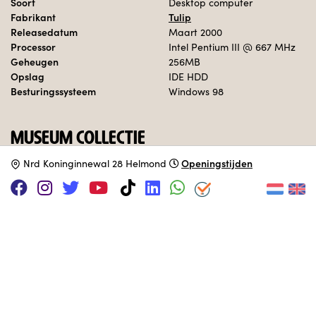
Soort
Desktop computer
Fabrikant
Tulip
Releasedatum
Maart 2000
Processor
Intel Pentium III
@ 667 MHz
Geheugen
256MB
Opslag
IDE HDD
Besturingssysteem
Windows 98
MUSEUM COLLECTIE
Openingstijden
N
rd Koninginnewal 28 Helmond
Interactief opgesteld in de jaren 00 ruimte.
Deze computer is geadopteerd door:
1CON
Adopteer een computer