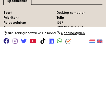
Specificaties
Soort
Desktop computer
Fabrikant
Tulip
Releasedatum
1987
Processor
NEC V20
@ 9 MHz
Geheugen
640kB
Openingstijden
N
rd Koninginnewal 28 Helmond
Opslag
1x FDD 5,25" + 1x HDD
Besturingssysteem
MS-DOS 3.30
MUSEUM COLLECTIE
Opgesteld in de jaren 80 ruimte.
Deze computer is geadopteerd door:
A • W • D • V b.v
Adopteer een computer