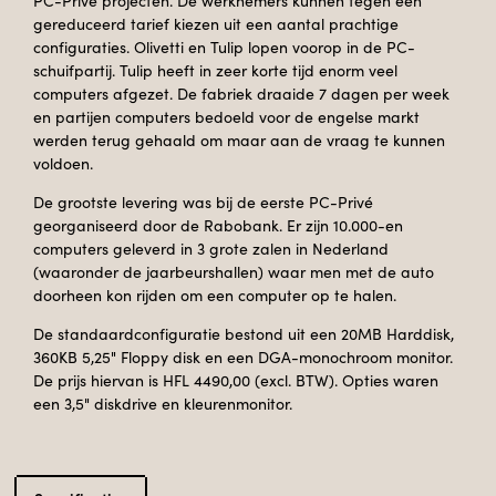
PC-Prive projecten. De werknemers kunnen tegen een
gereduceerd tarief kiezen uit een aantal prachtige
configuraties. Olivetti en Tulip lopen voorop in de PC-
schuifpartij. Tulip heeft in zeer korte tijd enorm veel
computers afgezet. De fabriek draaide 7 dagen per week
en partijen computers bedoeld voor de engelse markt
werden terug gehaald om maar aan de vraag te kunnen
voldoen.
De grootste levering was bij de eerste PC-Privé
georganiseerd door de Rabobank. Er zijn 10.000-en
computers geleverd in 3 grote zalen in Nederland
(waaronder de jaarbeurshallen) waar men met de auto
doorheen kon rijden om een computer op te halen.
De standaardconfiguratie bestond uit een 20MB Harddisk,
360KB 5,25" Floppy disk en een DGA-monochroom monitor.
De prijs hiervan is HFL 4490,00 (excl. BTW). Opties waren
een 3,5" diskdrive en kleurenmonitor.