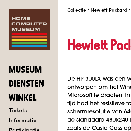
Collectie
/
Hewlett Packard
/
Hewlett Pa
MUSEUM
De HP 300LX was een v
DIENSTEN
ontworpen om het Wind
Microsoft te draaien. In
WINKEL
tijd had het resistieve
Tickets
schermresolutie van 640
Informatie
de standaard 480x240 
Participatie
zoals de Casio Cassio