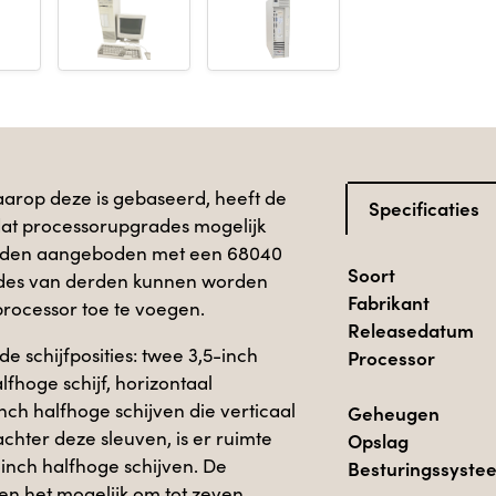
aarop deze is gebaseerd, heeft de
Specificaties
at processorupgrades mogelijk
erden aangeboden met een 68040
Soort
ades van derden kunnen worden
Fabrikant
rocessor toe te voegen.
Releasedatum
e schijfposities: twee 3,5-inch
Processor
lfhoge schijf, horizontaal
ch halfhoge schijven die verticaal
Geheugen
chter deze sleuven, is er ruimte
Opslag
-inch halfhoge schijven. De
Besturingssyste
en het mogelijk om tot zeven