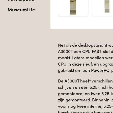
MuseumLife
Net als de desktopvariant w
A3000T een CPU FAST-slot d
maakt. Latere modellen w
CPU in deze sleuf, en upgr
gebruikt om een ​​PowerPC-p
De A3000T heeft verschillend
schijven en één 5,25-inch ha
gemonteerd; en twee 5,25-in
zijn gemonteerd. Binnenin, a
voor nog twee interne, 5,25
beschikbare drive bays mak