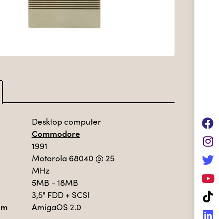
Desktop computer
Commodore
1991
Motorola 68040
@ 25
MHz
5MB - 18MB
3,5" FDD + SCSI
em
AmigaOS 2.0