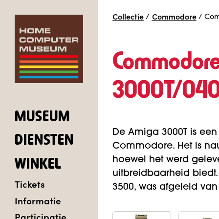
Collectie
/
Commodore
/
Com
Commodore
3000T/04
MUSEUM
De Amiga 3000T is een
DIENSTEN
Commodore. Het is na
hoewel het werd gelev
WINKEL
uitbreidbaarheid biedt
Tickets
3500, was afgeleid va
Informatie
Participatie