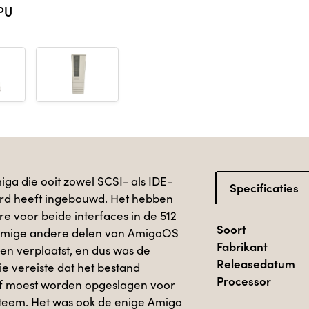
PU
a die ooit zowel SCSI- als IDE-
Specificaties
rd heeft ingebouwd. Het hebben
 voor beide interfaces in de 512
Soort
mige andere delen van AmigaOS
Fabrikant
 verplaatst, en dus was de
Releasedatum
e vereiste dat het bestand
Processor
ijf moest worden opgeslagen voor
steem. Het was ook de enige Amiga