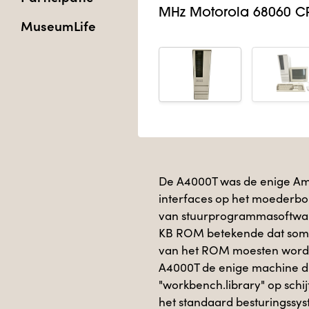
MHz Motorola 68060 C
MuseumLife
De A4000T was de enige Amig
interfaces op het moederbo
van stuurprogrammasoftware
KB ROM betekende dat som
van het ROM moesten worden
A4000T de enige machine di
"workbench.library" op sch
het standaard besturingssy