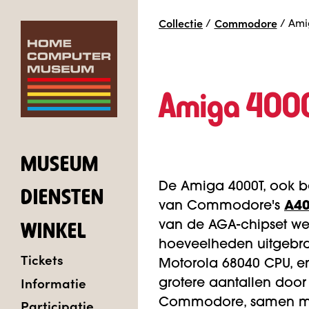
Collectie
/
Commodore
/
Ami
Amiga 400
MUSEUM
De Amiga 4000T, ook be
DIENSTEN
van Commodore's
A4
van de AGA-chipset wer
WINKEL
hoeveelheden uitgebra
Tickets
Motorola 68040 CPU, en
Informatie
grotere aantallen doo
Participatie
Commodore, samen met