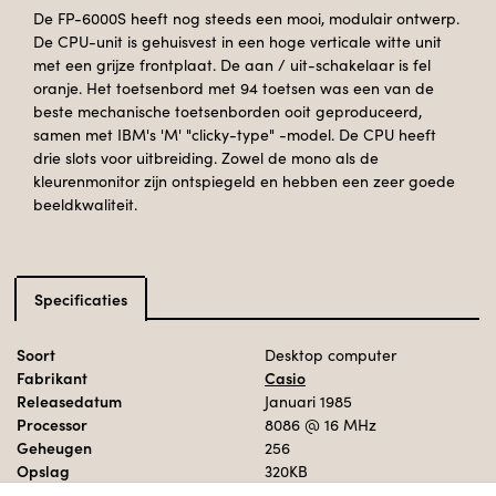
De FP-6000S heeft nog steeds een mooi, modulair ontwerp.
De CPU-unit is gehuisvest in een hoge verticale witte unit
met een grijze frontplaat. De aan / uit-schakelaar is fel
oranje. Het toetsenbord met 94 toetsen was een van de
beste mechanische toetsenborden ooit geproduceerd,
samen met IBM's 'M' "clicky-type" -model. De CPU heeft
drie slots voor uitbreiding. Zowel de mono als de
kleurenmonitor zijn ontspiegeld en hebben een zeer goede
beeldkwaliteit.
Specificaties
Soort
Desktop computer
Fabrikant
Casio
Releasedatum
Januari 1985
Processor
8086
@ 16 MHz
Geheugen
256
Opslag
320KB
Besturingssysteem
MS-DOS