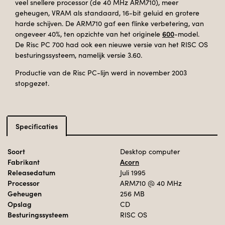
veel snellere processor (de 40 MHz ARM710), meer
geheugen, VRAM als standaard, 16-bit geluid en grotere
harde schijven. De ARM710 gaf een flinke verbetering, van
600
ongeveer 40%, ten opzichte van het originele
-model.
De Risc PC 700 had ook een nieuwe versie van het RISC OS
besturingssysteem, namelijk versie 3.60.
Productie van de Risc PC-lijn werd in november 2003
stopgezet.
Specificaties
Soort
Desktop computer
Fabrikant
Acorn
Releasedatum
Juli 1995
Processor
ARM710
@ 40 MHz
Geheugen
256 MB
Opslag
CD
Besturingssysteem
RISC OS