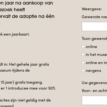
en jaar na aankoop van
Weergave:
ezoek heeft
Gewenste naa
rvalt de adoptie na één
.
ok een jaarkaart.
Toon gewens
online
in het mus
online en 
t in: Het gehele jaar gratis
useum tijdens de
nergens
t 15 jaar) gratis toegang.
Uw gegevens
 er 1 introducee mee voor 50%
Voor- en ac
ies zijn niet geldig met de
benoemd.