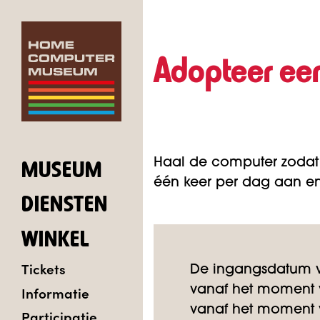
Adopteer ee
Haal de computer zodat
MUSEUM
één keer per dag aan en 
DIENSTEN
WINKEL
Tickets
De ingangsdatum v
Informatie
vanaf het moment v
vanaf het moment v
Participatie