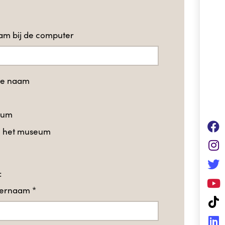
m bij de computer
te naam
eum
in het museum
:
hternaam
*