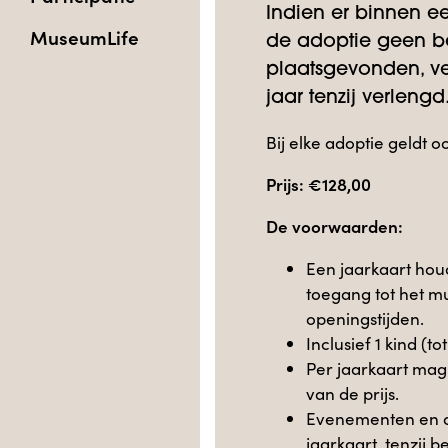
Indien er binnen e
MuseumLife
de adoptie geen b
plaatsgevonden, ve
jaar tenzij verlengd
Bij elke adoptie geldt o
Prijs: €128,00
De voorwaarden:
Een jaarkaart houd
toegang tot het m
openingstijden.
Inclusief 1 kind (to
Per jaarkaart mag
van de prijs.
Evenementen en act
jaarkaart, tenzij 