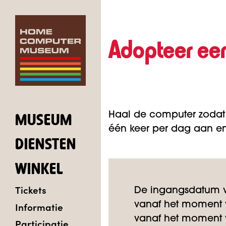
Adopteer ee
Haal de computer zodat
MUSEUM
één keer per dag aan en 
DIENSTEN
WINKEL
Tickets
De ingangsdatum v
Informatie
vanaf het moment v
vanaf het moment v
Participatie