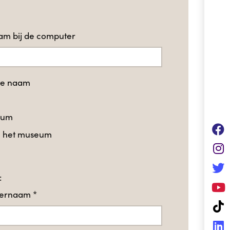
m bij de computer
te naam
eum
in het museum
:
hternaam
*