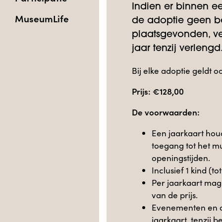
Indien er binnen e
MuseumLife
de adoptie geen b
plaatsgevonden, ve
jaar tenzij verlengd
Bij elke adoptie geldt o
Prijs: €128,00
De voorwaarden:
Een jaarkaart houd
toegang tot het m
openingstijden.
Inclusief 1 kind (to
Per jaarkaart mag
van de prijs.
Evenementen en act
jaarkaart, tenzij 