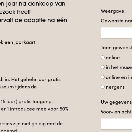
en jaar na aankoop van
Weergave:
ezoek heeft
Gewenste naa
rvalt de adoptie na één
.
ok een jaarkaart.
Toon gewens
online
in het mus
online en 
t in: Het gehele jaar gratis
useum tijdens de
nergens
t 15 jaar) gratis toegang.
Uw gegevens
 er 1 introducee mee voor 50%
Voor- en ac
ies zijn niet geldig met de
benoemd.