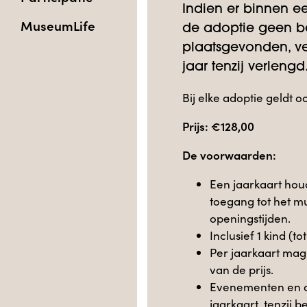
Indien er binnen e
MuseumLife
de adoptie geen b
plaatsgevonden, ve
jaar tenzij verlengd
Bij elke adoptie geldt o
Prijs: €128,00
De voorwaarden:
Een jaarkaart houd
toegang tot het m
openingstijden.
Inclusief 1 kind (to
Per jaarkaart mag
van de prijs.
Evenementen en act
jaarkaart, tenzij 