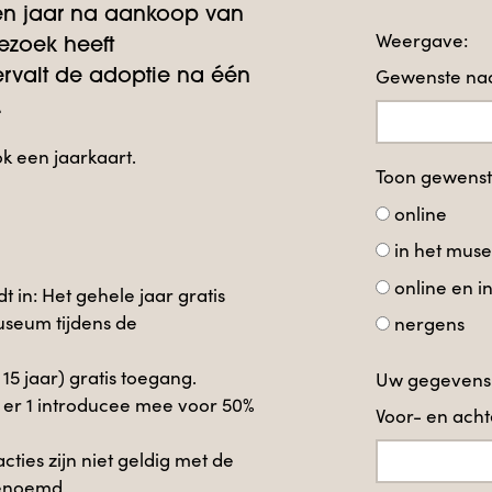
en jaar na aankoop van
Weergave:
ezoek heeft
Gewenste naa
rvalt de adoptie na één
.
ok een jaarkaart.
Toon gewens
online
in het mus
online en 
t in: Het gehele jaar gratis
useum tijdens de
nergens
t 15 jaar) gratis toegang.
Uw gegevens
 er 1 introducee mee voor 50%
Voor- en ac
ies zijn niet geldig met de
benoemd.