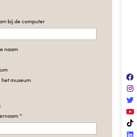
m bij de computer
te naam
eum
in het museum
:
hternaam
*