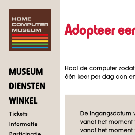
Adopteer ee
Haal de computer zodat
MUSEUM
één keer per dag aan en 
DIENSTEN
WINKEL
Tickets
De ingangsdatum v
Informatie
vanaf het moment v
vanaf het moment v
Participatie