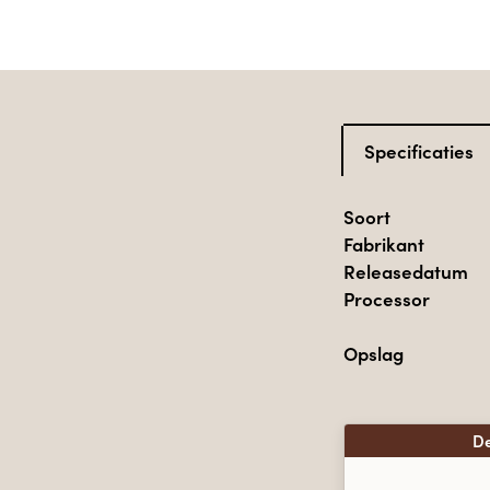
Specificaties
Soort
Fabrikant
Releasedatum
Processor
Opslag
De