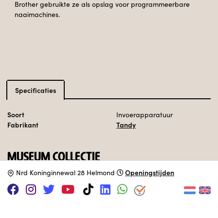
Brother gebruikte ze als opslag voor programmeerbare
naaimachines.
Specificaties
Soort
Invoerapparatuur
Fabrikant
Tandy
MUSEUM COLLECTIE
Openingstijden
N
rd Koninginnewal 28 Helmond
Opgesteld.