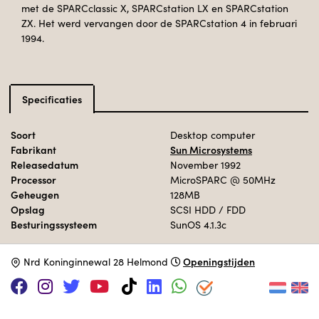
met de SPARCclassic X, SPARCstation LX en SPARCstation
ZX. Het werd vervangen door de SPARCstation 4 in februari
1994.
Specificaties
Soort
Desktop computer
Fabrikant
Sun Microsystems
Releasedatum
November 1992
Processor
MicroSPARC
@ 50MHz
Geheugen
128MB
Opslag
SCSI HDD / FDD
Besturingssysteem
SunOS 4.1.3c
Openingstijden
N
rd Koninginnewal 28 Helmond
Adopteer deze computer