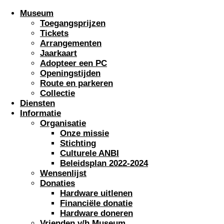
Museum
Toegangsprijzen
Tickets
Arrangementen
Jaarkaart
Adopteer een PC
Openingstijden
Route en parkeren
Collectie
Diensten
Informatie
Organisatie
Onze missie
Stichting
Culturele ANBI
Beleidsplan 2022-2024
Wensenlijst
Donaties
Hardware uitlenen
Financiële donatie
Hardware doneren
Vrienden v/h Museum