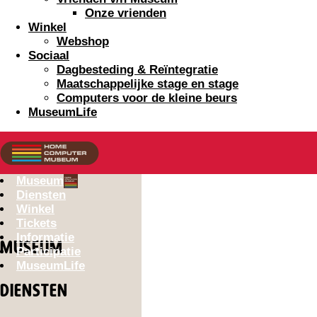
Onze vrienden
Winkel
Webshop
Sociaal
Dagbesteding & Reïntegratie
Maatschappelijke stage en stage
Computers voor de kleine beurs
MuseumLife
Museum
Diensten
Winkel
Tickets
Informatie
MUSEUM
Participatie
MuseumLife
DIENSTEN