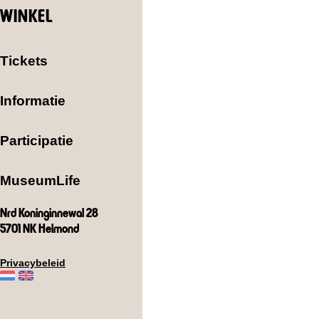
WINKEL
Tickets
Informatie
Participatie
MuseumLife
Nrd Koninginnewal 28
5701 NK Helmond
Privacybeleid