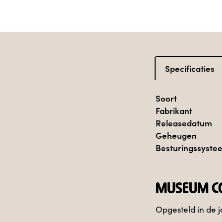
Specificaties
Soort
Fabrikant
Releasedatum
Geheugen
Besturingssyste
MUSEUM CO
Opgesteld in de j