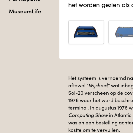
het worden gezien als
MuseumLife
Het systeem is vernoemd na
oftewel "
Wijsheid
," wat inbe
Sol-20 verscheen op de co
1976 waar het werd beschrev
terminal. In augustus 1976 
Computing Show
in Atlantic
was en een bestelling acht
kostte om te vervullen.