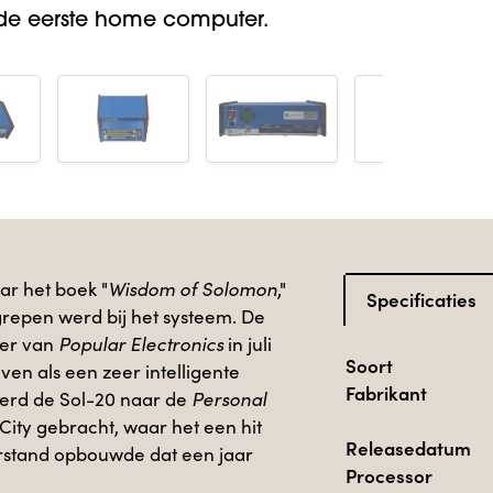
 de eerste home computer.
ar het boek "
Wisdom of Solomon
,"
Specificaties
grepen werd bij het systeem. De
ver van
Popular Electronics
in juli
Soort
en als een zeer intelligente
Fabrikant
werd de Sol-20 naar de
Personal
 City gebracht, waar het een hit
Releasedatum
erstand opbouwde dat een jaar
Processor