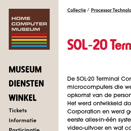
Collectie
/
Processor Technol
SOL‑20 Ter
MUSEUM
De SOL-20 Terminal Co
DIENSTEN
microcomputers die we
opkomst van de persona
WINKEL
Het werd ontwikkeld d
Tickets
Corporation en werd g
Informatie
eerste alles-in-één sy
Participatie
video-uitvoer en wat 