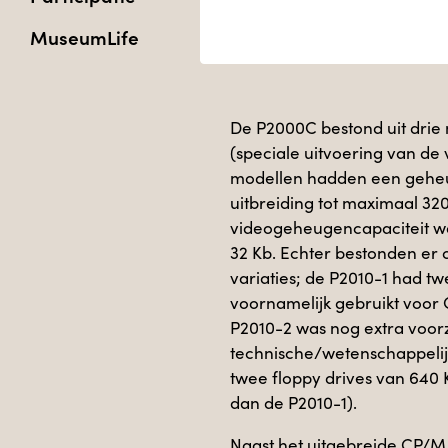
MuseumLife
De P2000C bestond uit drie 
(speciale uitvoering van de
modellen hadden een geheu
uitbreiding tot maximaal 32
videogeheugencapaciteit was
32 Kb. Echter bestonden er 
variaties; de P2010-1 had t
voornamelijk gebruikt voor
P2010-2 was nog extra voor
technische/wetenschappelij
twee floppy drives van 640 K
dan de P2010-1).
Naast het uitgebreide CP/M 