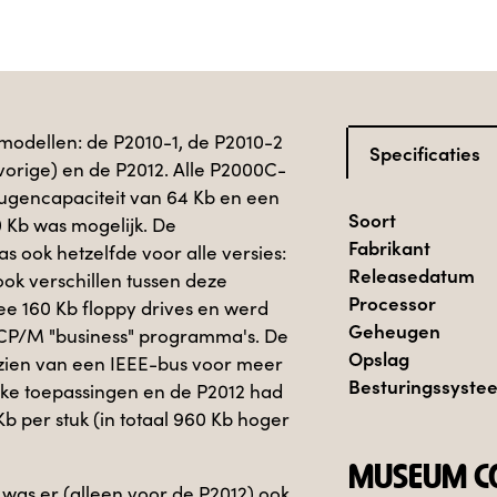
modellen: de P2010-1, de P2010-2
Specificaties
 vorige) en de P2012. Alle P2000C-
gencapaciteit van 64 Kb en een
Soort
0 Kb was mogelijk. De
Fabrikant
 ook hetzelfde voor alle versies:
Releasedatum
ook verschillen tussen deze
Processor
wee 160 Kb floppy drives en werd
Geheugen
 CP/M "business" programma's. De
Opslag
zien van een IEEE-bus voor meer
Besturingssyste
ke toepassingen en de P2012 had
b per stuk (in totaal 960 Kb hoger
MUSEUM CO
was er (alleen voor de P2012) ook