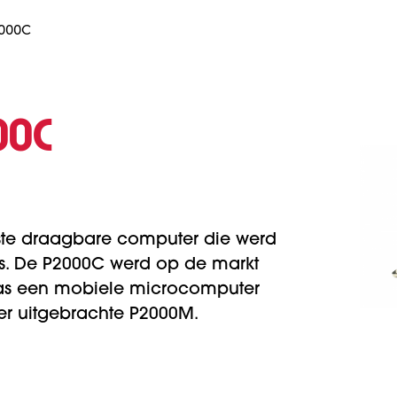
2000C
00C
ste draagbare computer die werd
ps. De P2000C werd op de markt
was een mobiele microcomputer
r uitgebrachte P2000M.