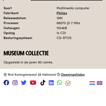
Soort
Multimedia computer
Fabrikant
Philips
Releasedatum
1991
Processor
68070
@ 7 Mhz
Geheugen
1024kB
Opslag
1x CDi
Besturingssysteem
CD-RTOS
MUSEUM COLLECTIE
Opgesteld in de jaren 90 ruimte.
Openingstijden
N
rd Koninginnewal 28 Helmond
Adopteer deze computer