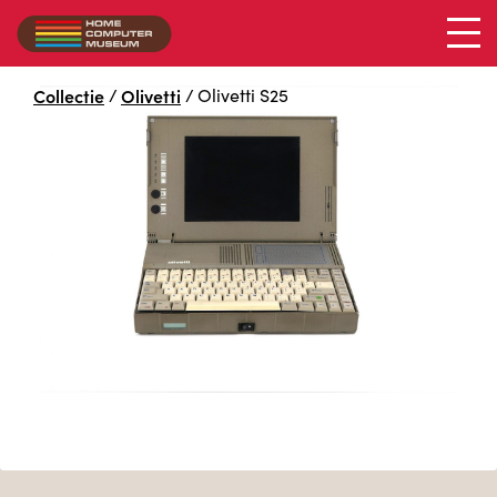
Collectie
/
Olivetti
/
Olivetti S25