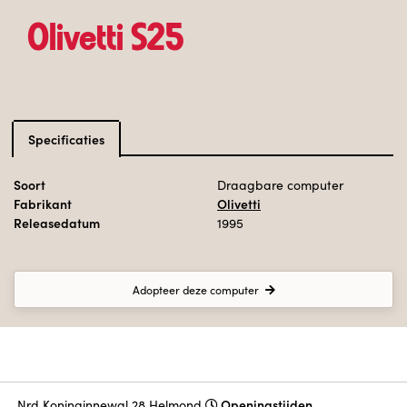
Olivetti S25
Specificaties
Soort
Draagbare computer
Fabrikant
Olivetti
Releasedatum
1995
Adopteer deze computer
Openingstijden
N
rd Koninginnewal 28 Helmond