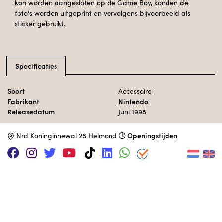
kon worden aangesloten op de Game Boy, konden de
foto's worden uitgeprint en vervolgens bijvoorbeeld als
sticker gebruikt.
Specificaties
Soort
Accessoire
Fabrikant
Nintendo
Releasedatum
Juni 1998
Openingstijden
N
rd Koninginnewal 28 Helmond
ONDERSTEUN HET MUSEUM VIA
|
|
Patreon
PayPal
SponsorKliks