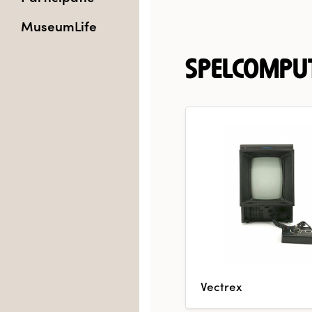
MuseumLife
SPELCOMPU
Vectrex