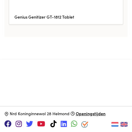
Genius Genitizer GT-1812 Tablet
ONDERSTEUN HET MUSEUM VIA
|
|
Patreon
PayPal
SponsorKliks
Openingstijden
N
rd Koninginnewal 28 Helmond