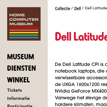
Collectie
/
Dell
/
Dell Latitud
Dell Latitud
MUSEUM
De Dell Latitude CPi is 
DIENSTEN
notebook laptops, die
verwisselbare accessoir
WINKEL
de UXGA 1600x1200 res
Tickets
NVidia GeForce MX400
Informatie
Vanwege het stevige de
Participatie
hardere klimaten, maa