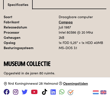
Specificaties
Soort
Draagbare computer
Fabrikant
Compaq
Releasedatum
Juli 1987
Processor
Intel 80386
@ 20 Mhz
Geheugen
2kB
Opslag
1x FDD 5,25" + 1x HDD 40MB
Besturingssysteem
MS-DOS 3.1
MUSEUM COLLECTIE
Opgesteld in de jaren 80 ruimte.
Openingstijden
N
rd Koninginnewal 28 Helmond
Adopteer deze computer