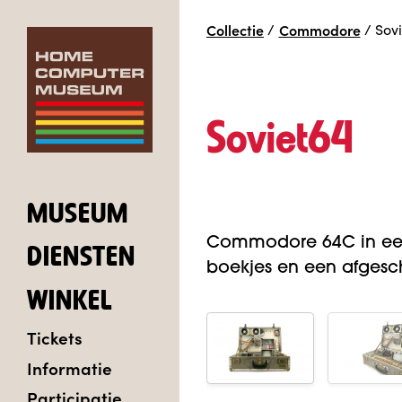
Collectie
/
Commodore
/
Sov
Soviet64
MUSEUM
Commodore 64C in een 
DIENSTEN
boekjes en een afgesch
WINKEL
Tickets
Informatie
Participatie