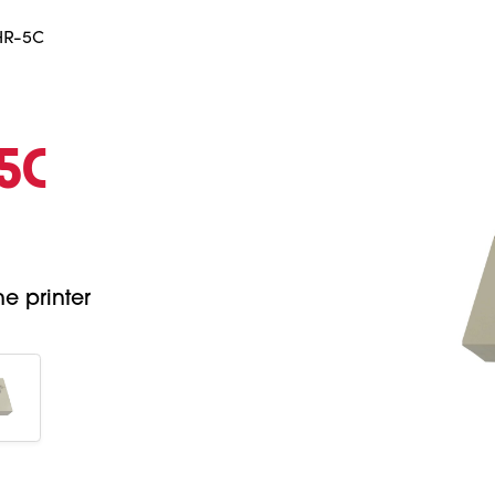
HR-5C
‑5C
e printer