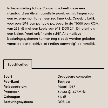
In tegenstelling tot de Convertible heeft deze een
standaard seriële en parallelle poort, aansluitingen voor
een externe monitor en een realtime klok. Ongebruikelijk
voor een IBM-compatibele pc, bevatte de T1000 een ROM
van 256 kB met een kopie van MS-DOS 2.11. Dit dient als
een kleine, "read only" harde schijf. Alternatieve
besturingssystemen kunnen nog steeds worden geladen
vanaf de diskettedrive, of (indien aanwezig) de ramdisk.
Specificaties
Soort
Draagbare computer
Fabrikant
Toshiba
Releasedatum
Maart 1987
Processor
80c88
@ 4.77MHz
Geheugen
512kB
Besturingssysteem
DOS 2.11